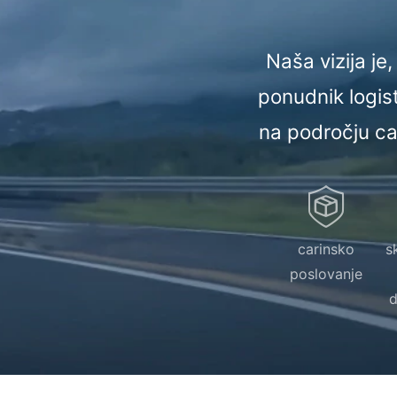
Naša vizija je
ponudnik logist
na področju c
carinsko
s
poslovanje
d