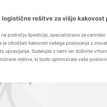
 logistične rešitve za višjo kakovost
e na področju špedicije, specializirano za carinsko
ija je izboljšati kakovost vašega poslovanja z inov
o upravljanje. Sodelujte z nami ter doživite vrhuns
lizirane rešitve, ki bodo optimizirale vaše poslov