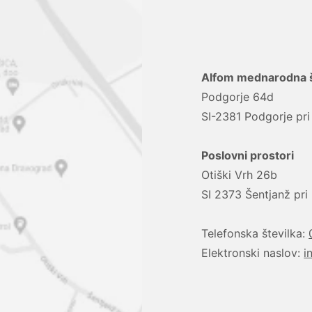
Alfom mednarodna šp
Podgorje 64d
SI-2381 Podgorje pri
Poslovni prostori
Otiški Vrh 26b
SI 2373 Šentjanž pr
Telefonska številka:
Elektronski naslov:
i