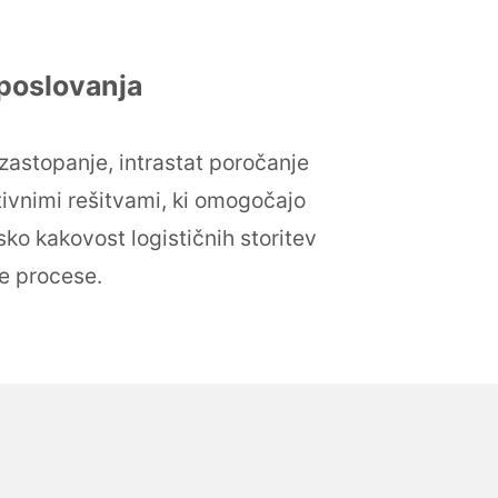
 poslovanja
 zastopanje, intrastat poročanje
ativnimi rešitvami, ki omogočajo
ko kakovost logističnih storitev
ne procese.