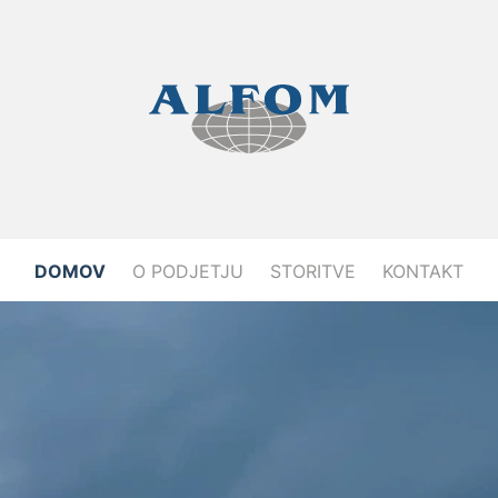
DOMOV
O PODJETJU
STORITVE
KONTAKT