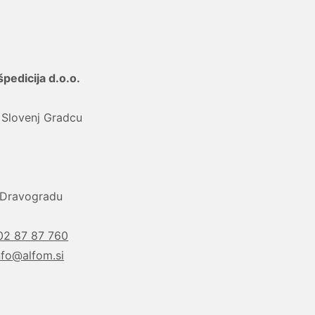
edicija d.o.o.
 Slovenj Gradcu
i Dravogradu
02 87 87 760
nfo@alfom.si