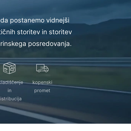
, da postanemo vidnejši
ičnih storitev in storitev
arinskega posredovanja.
kladiščenje
kopenski
in
promet
istribucija