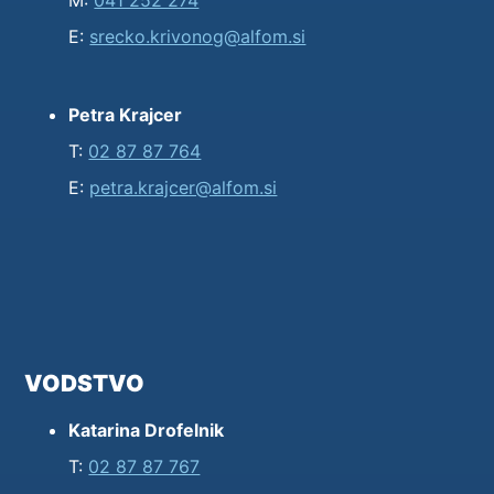
M:
041 252 274
E:
srecko.krivonog@alfom.si
Petra Krajcer
T:
02 87 87 764
E:
petra.krajcer@alfom.si
VODSTVO
Katarina Drofelnik
T:
02 87 87 767