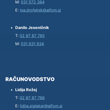
M:
031 572 384
E:
ina.drofelnik@alfom.si
Danilo Jeseničnik
T:
02 87 87 765
M:
031 631 934
RAČUNOVODSTVO
Lidija Rožej
T:
02 87 87 766
E:
lidija.stalekar@alfom.si