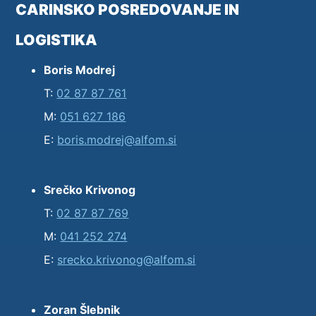
CARINSKO POSREDOVANJE IN
LOGISTIKA
Boris Modrej
T:
02 87 87 761
M:
051 627 186
E:
boris.modrej@alfom.si
Srečko Krivonog
T:
02 87 87 769
M:
041 252 274
E:
srecko.krivonog@alfom.si
Zoran Šlebnik