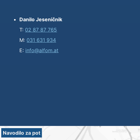
Danilo Jeseničnik
T:
02 87 87 765
M:
031 631 934
E:
info@alfom.at
Navodilo za pot