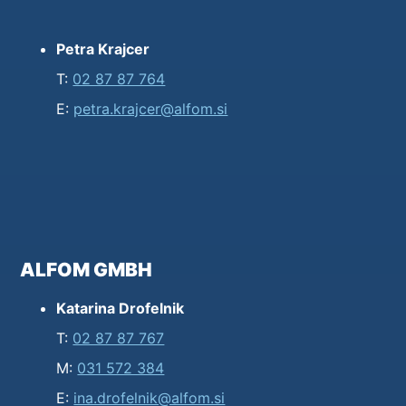
Petra Krajcer
T:
02 87 87 764
E:
petra.krajcer@alfom.si
ALFOM GMBH
Katarina Drofelnik
T:
02 87 87 767
M:
031 572 384
E:
ina.drofelnik@alfom.si